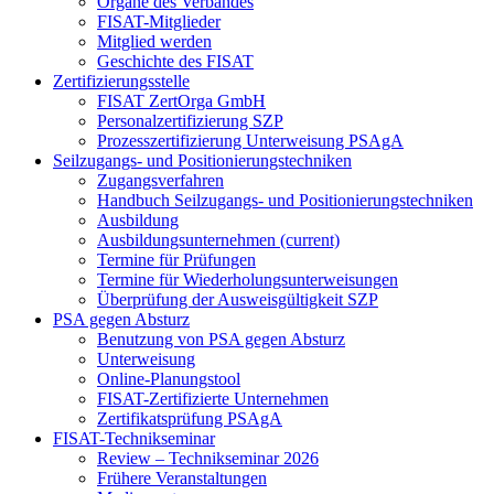
Organe des Verbandes
FISAT-Mitglieder
Mitglied werden
Geschichte des FISAT
Zertifizierungsstelle
FISAT ZertOrga GmbH
Personalzertifizierung SZP
Prozesszertifizierung Unterweisung PSAgA
Seilzugangs- und Positionierungstechniken
Zugangsverfahren
Handbuch Seilzugangs- und Positionierungstechniken
Ausbildung
Ausbildungsunternehmen
(current)
Termine für Prüfungen
Termine für Wiederholungsunterweisungen
Überprüfung der Ausweisgültigkeit SZP
PSA gegen Absturz
Benutzung von PSA gegen Absturz
Unterweisung
Online-Planungstool
FISAT-Zertifizierte Unternehmen
Zertifikatsprüfung PSAgA
FISAT-Technikseminar
Review – Technikseminar 2026
Frühere Veranstaltungen