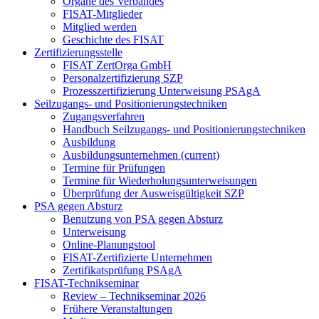
Organe des Verbandes
FISAT-Mitglieder
Mitglied werden
Geschichte des FISAT
Zertifizierungsstelle
FISAT ZertOrga GmbH
Personalzertifizierung SZP
Prozesszertifizierung Unterweisung PSAgA
Seilzugangs- und Positionierungstechniken
Zugangsverfahren
Handbuch Seilzugangs- und Positionierungstechniken
Ausbildung
Ausbildungsunternehmen
(current)
Termine für Prüfungen
Termine für Wiederholungsunterweisungen
Überprüfung der Ausweisgültigkeit SZP
PSA gegen Absturz
Benutzung von PSA gegen Absturz
Unterweisung
Online-Planungstool
FISAT-Zertifizierte Unternehmen
Zertifikatsprüfung PSAgA
FISAT-Technikseminar
Review – Technikseminar 2026
Frühere Veranstaltungen