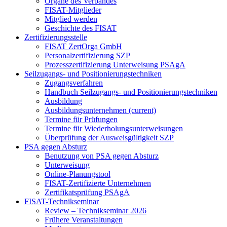
Organe des Verbandes
FISAT-Mitglieder
Mitglied werden
Geschichte des FISAT
Zertifizierungsstelle
FISAT ZertOrga GmbH
Personalzertifizierung SZP
Prozesszertifizierung Unterweisung PSAgA
Seilzugangs- und Positionierungstechniken
Zugangsverfahren
Handbuch Seilzugangs- und Positionierungstechniken
Ausbildung
Ausbildungsunternehmen
(current)
Termine für Prüfungen
Termine für Wiederholungsunterweisungen
Überprüfung der Ausweisgültigkeit SZP
PSA gegen Absturz
Benutzung von PSA gegen Absturz
Unterweisung
Online-Planungstool
FISAT-Zertifizierte Unternehmen
Zertifikatsprüfung PSAgA
FISAT-Technikseminar
Review – Technikseminar 2026
Frühere Veranstaltungen