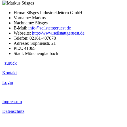
Firma: Süsges Industrieklettern GmbH
Vorname: Markus
Nachname: Süsges
E-Mail:
info@seilstattgeruest.de
Webseite:
http://www.seilstattgeruest.de
Telefon: 02161-407678
Adresse: Sophienstr. 21
PLZ: 41065
Stadt: Mönchengladbach
zurück
Kontakt
Login
Impressum
Datenschutz