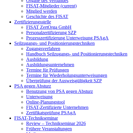
Organe des Verbandes
FISAT-Mitglieder
(current)
Mitglied werden
Geschichte des FISAT
Zertifizierungsstelle
FISAT ZertOrga GmbH
Personalzertifizierung SZP
Prozesszertifizierung Unterweisung PSAgA
Seilzugangs- und Positionierungstechniken
Zugangsverfahren
Handbuch Seilzugangs- und Positionierungstechniken
Ausbildung
Ausbildungsunternehmen
Termine für Prüfungen
Termine für Wiederholungsunterweisungen
Überprüfung der Ausweisgültigkeit SZP
PSA gegen Absturz
Benutzung von PSA gegen Absturz
Unterweisung
Online-Planungstool
FISAT-Zertifizierte Unternehmen
Zertifikatsprüfung PSAgA
FISAT-Technikseminar
Review – Technikseminar 2026
Frühere Veranstaltungen