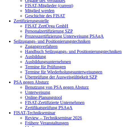
Organe des Verbandes
FISAT-Mitglieder
(current)
Mitglied werden
Geschichte des FISAT
Zertifizierungsstelle
FISAT ZertOrga GmbH
Personalzertifizierung SZP
Prozesszertifizierung Unterweisung PSAgA
Seilzugangs- und Positionierungstechniken
Zugangsverfahren
Handbuch Seilzugangs- und Positionierungstechniken
Ausbildung
Ausbildungsunternehmen
Termine für Prüfungen
Termine für Wiederholungsunterweisungen
Überprüfung der Ausweisgültigkeit SZP
PSA gegen Absturz
Benutzung von PSA gegen Absturz
Unterweisung
Online-Planungstool
FISAT-Zertifizierte Unternehmen
Zertifikatsprüfung PSAgA
FISAT-Technikseminar
Review – Technikseminar 2026
Frühere Veranstaltungen