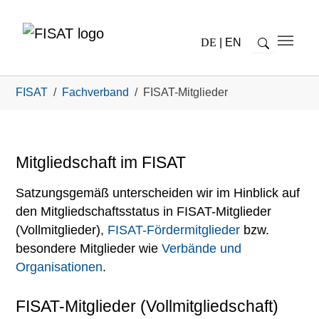
Zum Hauptinhalt springen
DE
|
EN
Sie sind hier:
FISAT
Fachverband
FISAT-Mitglieder
Mitgliedschaft im FISAT
Satzungsgemäß unterscheiden wir im Hinblick auf
den Mitgliedschaftsstatus in FISAT-Mitglieder
(Vollmitglieder),
FISAT-Fördermitglieder
bzw.
besondere Mitglieder wie
Verbände und
Organisationen
.
FISAT-Mitglieder (Vollmitgliedschaft)