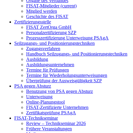
Organe des Verbandes
FISAT-Mitglieder
(current)
Mitglied werden
Geschichte des FISAT
Zertifizierungsstelle
FISAT ZertOrga GmbH
Personalzertifizierung SZP
Prozesszertifizierung Unterweisung PSAgA
Seilzugangs- und Positionierungstechniken
Zugangsverfahren
Handbuch Seilzugangs- und Positionierungstechniken
Ausbildung
Ausbildungsunternehmen
Termine für Prüfungen
Termine für Wiederholungsunterweisungen
Überprüfung der Ausweisgültigkeit SZP
PSA gegen Absturz
Benutzung von PSA gegen Absturz
Unterweisung
Online-Planungstool
FISAT-Zertifizierte Unternehmen
Zertifikatsprüfung PSAgA
FISAT-Technikseminar
Review – Technikseminar 2026
Frühere Veranstaltungen