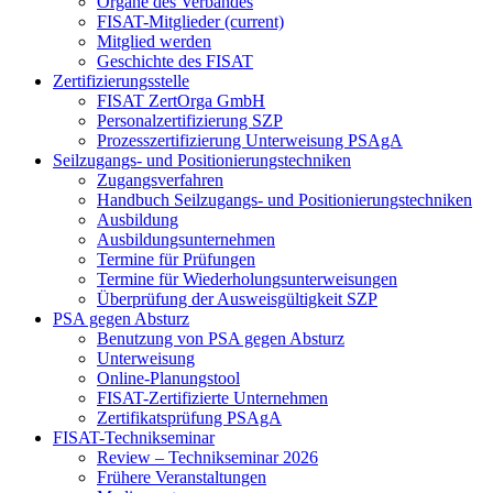
Organe des Verbandes
FISAT-Mitglieder
(current)
Mitglied werden
Geschichte des FISAT
Zertifizierungsstelle
FISAT ZertOrga GmbH
Personalzertifizierung SZP
Prozesszertifizierung Unterweisung PSAgA
Seilzugangs- und Positionierungstechniken
Zugangsverfahren
Handbuch Seilzugangs- und Positionierungstechniken
Ausbildung
Ausbildungsunternehmen
Termine für Prüfungen
Termine für Wiederholungsunterweisungen
Überprüfung der Ausweisgültigkeit SZP
PSA gegen Absturz
Benutzung von PSA gegen Absturz
Unterweisung
Online-Planungstool
FISAT-Zertifizierte Unternehmen
Zertifikatsprüfung PSAgA
FISAT-Technikseminar
Review – Technikseminar 2026
Frühere Veranstaltungen