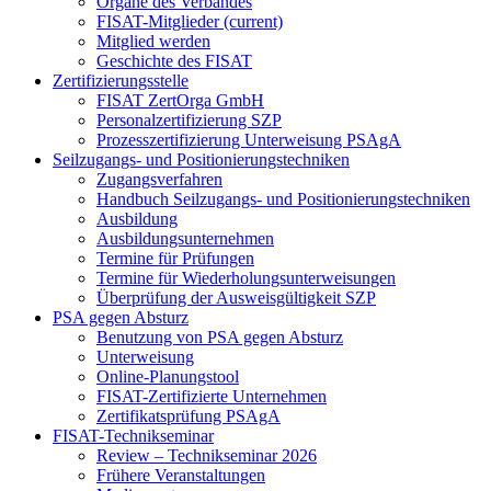
Organe des Verbandes
FISAT-Mitglieder
(current)
Mitglied werden
Geschichte des FISAT
Zertifizierungsstelle
FISAT ZertOrga GmbH
Personalzertifizierung SZP
Prozesszertifizierung Unterweisung PSAgA
Seilzugangs- und Positionierungstechniken
Zugangsverfahren
Handbuch Seilzugangs- und Positionierungstechniken
Ausbildung
Ausbildungsunternehmen
Termine für Prüfungen
Termine für Wiederholungsunterweisungen
Überprüfung der Ausweisgültigkeit SZP
PSA gegen Absturz
Benutzung von PSA gegen Absturz
Unterweisung
Online-Planungstool
FISAT-Zertifizierte Unternehmen
Zertifikatsprüfung PSAgA
FISAT-Technikseminar
Review – Technikseminar 2026
Frühere Veranstaltungen